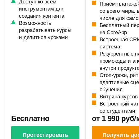
Доступ ко всем
Приём платеже
инструментам для
со всего мира, 
создания контента
числе для само
Возможность
Бесплатный пе
разрабатывать курсы
на CoreApp
и делиться уроками
Встроенная CR
система
Рекуррентные п
промокоды и а
внутри продукт
Стоп-уроки, рит
адаптивные сц
обучения
Витрина курсов
Встроенный чат
со студентами
Бесплатно
от 1 990 руб/
Протестировать
Получить до