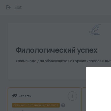
Exit
Филологический успех
Олимпиада для обучающихся старших классов и вып
1
NOT SEEN
NOT SEEN
EXAM WITHOUT SHOWING RESULTS
EXAM WITHOUT S