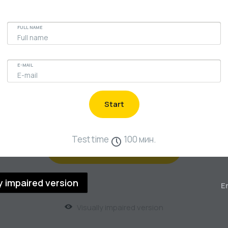
Литература
FULL NAME
E-MAIL
Start
Test time
100 мин.
Finish run and get result
ly impaired version
E
Visually impaired version