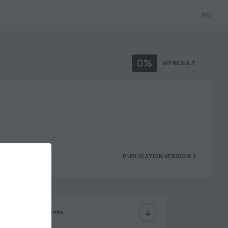
EN
0%
MY RESULT
PUBLICATION VERSION: 1
4
NOT SEEN