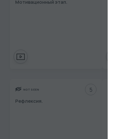
Мотивационный этап.
Изучение но
материала
5
NOT SEEN
NOT SEEN
Рефлексия.
Домашнее за