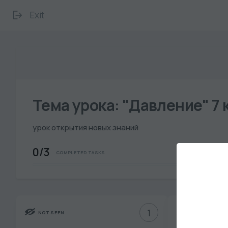
Exit
Тема урока: "Давление" 7 
урок открытия новых знаний
0/3
COMPLETED TASKS
1
NOT SEEN
NOT SEEN