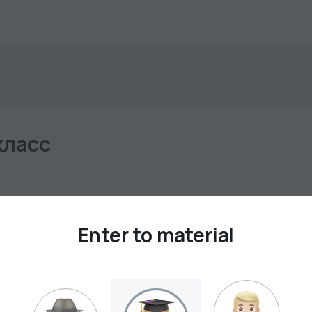
класс
Enter to material
2
3
NOT SEEN