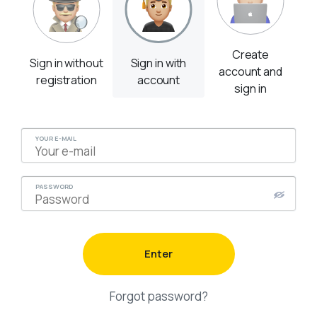
вого
Первичное осмысление и
закрепление изученного
материала
Create
Sign in without
Sign in with
account and
registration
account
sign in
YOUR E-MAIL
PASSWORD
6
дание.
Enter
Forgot password?