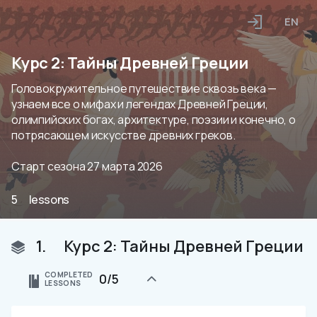
EN
Курс 2: Тайны Древней Греции
Головокружительное путешествие сквозь века — 
узнаем все о мифах и легендах Древней Греции, 
олимпийских богах, архитектуре, поэзии и конечно, о 
потрясающем искусстве древних греков.

Старт сезона 27 марта 2026
5
lessons
1.
Курс 2: Тайны Древней Греции
COMPLETED
0/5
LESSONS