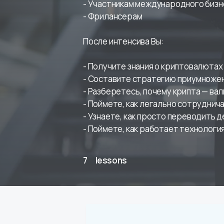
- Участникам международного бизне
- Фрилансерам

После интенсива Вы:

- Получите знания о криптовалютах 
- Составите стратегию приумножени
- Разберетесь, почему крипта — ва
- Поймете, как легально сотруднича
- Узнаете, как просто переводить д
7
lessons