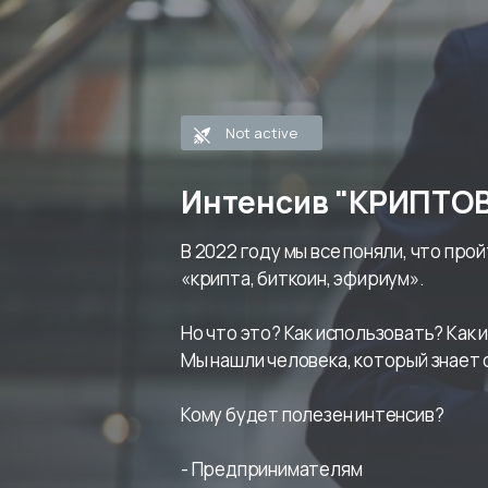
Not active
Интенсив "КРИПТ
В 2022 году мы все поняли, что пр
«крипта, биткоин, эфириум».

Но что это? Как использовать? Как 
Мы нашли человека, который знает 
Кому будет полезен интенсив?

- Предпринимателям
