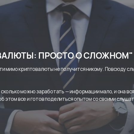
ОВАЛЮТЫ: ПРОСТО О СЛОЖНОМ"
ойти мимо криптовалюты не получится никому. Повсюду сл
и сколько можно заработать — информации мало, и она вся 
об этом все и готов поделиться опытом со своими слушат