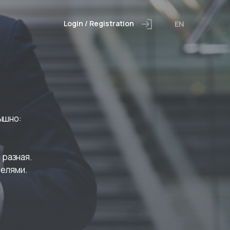
EN
Login / Registration
ышно: 
разная. 
елями.
