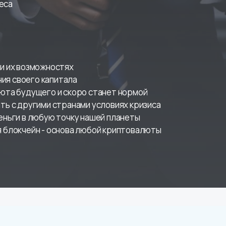
са

и их возможностях

я своего капитала

люта будущего и скоро станет нормой

ть с другими странами условиях кризиса

еньги в любую точку нашей планеты
